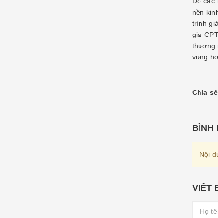
Do các 
nền kin
trình gi
gia CPT
thương 
vững hơ
Chia sẻ
BÌNH
Nội d
VIẾT 