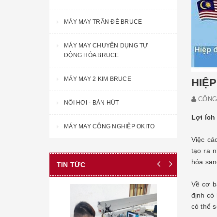
MÁY MAY TRẦN ĐÈ BRUCE
MÁY MAY CHUYÊN DỤNG TỰ
ĐỘNG HÓA BRUCE
MÁY MAY 2 KIM BRUCE
HIỆP
CÔNG 
NỒI HƠI - BÀN HÚT
Lợi ích
MÁY MAY CÔNG NGHIỆP OKITO
Việc cá
tạo ra 
hóa san
TIN TỨC
Về cơ b
định có
có thể 