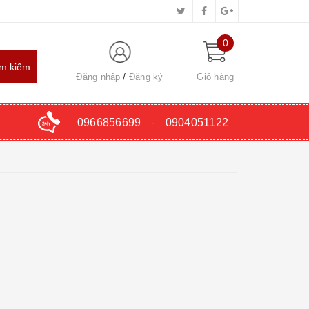
0
Đăng nhập
Đăng ký
Giỏ hàng
0966856699
-
0904051122