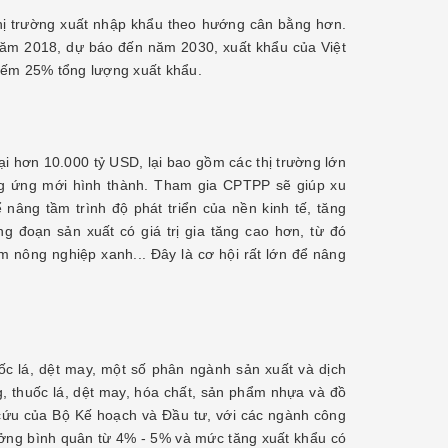
thị trường xuất nhập khẩu theo hướng cân bằng hơn.
ăm 2018, dự báo đến năm 2030, xuất khẩu của Việt
iếm 25% tổng lượng xuất khẩu.
hơn 10.000 tỷ USD, lại bao gồm các thị trường lớn
ung ứng mới hình thành. Tham gia CPTPP sẽ giúp xu
nâng tầm trình độ phát triển của nền kinh tế, tăng
g đoạn sản xuất có giá trị gia tăng cao hơn, từ đó
m nông nghiệp xanh... Đây là cơ hội rất lớn để nâng
c lá, dệt may, một số phân ngành sản xuất và dịch
, thuốc lá, dệt may, hóa chất, sản phẩm nhựa và đồ
ên cứu của Bộ Kế hoạch và Đầu tư, với các ngành công
ởng bình quân từ 4% - 5% và mức tăng xuất khẩu có