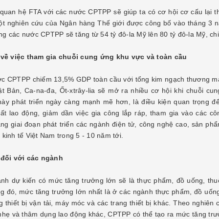
 quan hệ FTA với các nước CPTPP sẽ giúp ta có cơ hội cơ cấu lại 
t nghiên cứu của Ngân hàng Thế giới được công bố vào tháng 3 n
g các nước CPTPP sẽ tăng từ 54 tỷ đô-la Mỹ lên 80 tỷ đô-la Mỹ, ch
H CPTPP ĐEM LẠI
CPTPP có hiệu lực với Việt Nam
 về việc tham gia chuỗi cung ứng khu vực và toàn cầu
Ơ HỘI GÌ?
từ 14/01/2019
TNHH XNK THIẾT BỊ
CÔNG TY TNHH XNK THIẾT BỊ
c CPTPP chiếm 13,5% GDP toàn cầu với tổng kim ngạch thương mại 
 HẢI LIÊN
NGÀNH MAY HẢI LIÊN
t Bản, Ca-na-đa, Ốt-xtrây-lia sẽ mở ra nhiều cơ hội khi chuỗi c
19
08/03/2019
ày phát triển ngày càng mạnh mẽ hơn, là điều kiện quan trọng để 
 Việc các nước,
Việt Nam trở quốc gia thứ 7 thực thi Hiệp
ất lao động, giảm dần việc gia công lắp ráp, tham gia vào các côn
 các thị trường lớn như Nhật
định Đối tác toàn diện và tiến bộ xuyên
ng giai đoạn phát triển các ngành điện tử, công nghệ cao, sản phẩ
na-đa giảm thuế nhập khẩu
Thái Bình Dương (CPTPP). Theo quy
kinh tế Việt Nam trong 5 - 10 năm tới.
àng hóa của ta sẽ tạo ra
định 60 ngày kể từ khi các nước thông
[Đọc tiếp...]
ộng tích cực trong việc thúc
báo cho New Zealand (nước lưu chuyể...
 đối với các ngành
nh dự kiến có mức tăng trưởng lớn sẽ là thực phẩm, đồ uống, thuố
ng đó, mức tăng trưởng lớn nhất là ở các ngành thực phẩm, đồ uống
ng thiết bị vận tải, máy móc và các trang thiết bị khác. Theo nghi
nhẹ và thâm dụng lao động khác, CPTPP có thể tạo ra mức tăng trư