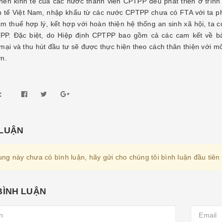
nền kinh tế của các nước thành viên CPTPP đều phát triển ở trình
h tế Việt Nam, nhập khẩu từ các nước CPTPP chưa có FTA với ta phầ
ảm thuế hợp lý, kết hợp với hoàn thiện hệ thống an sinh xã hội, ta 
PP. Đặc biệt, do Hiệp định CPTPP bao gồm cả các cam kết về bả
mại và thu hút đầu tư sẽ được thực hiện theo cách thân thiện với m
n.
:
 LUẬN
ung này chưa có bình luận, hãy gửi cho chúng tôi bình luận đầu tiên
BÌNH LUẬN