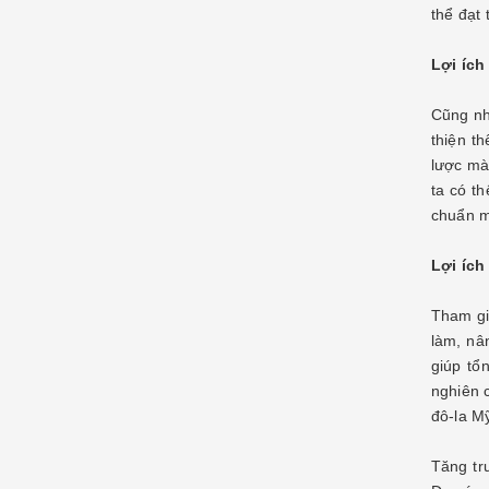
thể đạt 
Lợi ích
Cũng nh
thiện th
lược mà 
ta có t
chuẩn m
Lợi ích
Tham gi
làm, nâ
giúp tổ
nghiên 
đô-la M
Tăng tr