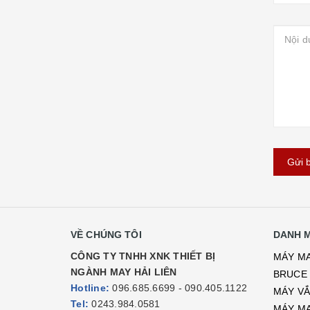
Gửi b
VỀ CHÚNG TÔI
DANH 
CÔNG TY TNHH XNK THIẾT BỊ
MÁY MA
NGÀNH MAY HẢI LIÊN
BRUCE
Hotline:
096.685.6699 - 090.405.1122
MÁY VẮ
Tel:
0243.984.0581
MÁY MA