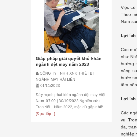
Việc có
Theo mộ
Nam san
HIỆP ĐỊN
Lợi ích
NHỮNG C
CÔNG TY 
Các nướ
NGÀNH MAY
như Nhậ
Giáp pháp giải quyết khó khăn
08/03/20
hướng n
ngành dệt may năm 2023
Lợi ích về xuất khẩu
năng su
CÔNG TY TNHH XNK THIẾT BỊ
trong đó có
bước sa
NGÀNH MAY HẢI LIÊN
Bản và Ca-
tầm nền 
01/11/2023
về 0% cho h
[Đọc tiếp...]
những tác đ
Đẩy mạnh phát triển ngành dệt may Việt
Lợi ích
đẩy kim ...
Nam 07:00 | 30/10/2023 Nghiên cứu -
Trao đổi Năm 2022, mặc dù gặp nhiều
Các ngà
khó khăn, nhưng xuất khẩu dệt may của
[Đọc tiếp...]
Việt Nam cán đ...
vụ. Tro
da, tra
nghiệp 