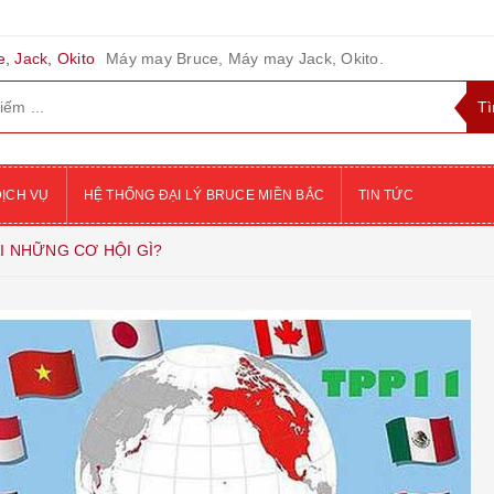
, Jack, Okito
Máy may Bruce, Máy may Jack, Okito.
DỊCH VỤ
HỆ THỐNG ĐẠI LÝ BRUCE MIỀN BẮC
TIN TỨC
I NHỮNG CƠ HỘI GÌ?