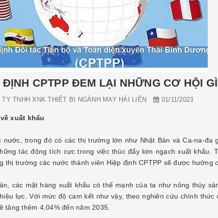
 ĐỊNH CPTPP ĐEM LẠI NHỮNG CƠ HỘI GÌ
TY TNHH XNK THIẾT BỊ NGÀNH MAY HẢI LIÊN
01/11/2023
 về xuất khẩu
c nước, trong đó có các thị trường lớn như Nhật Bản và Ca-na-đa
những tác động tích cực trong việc thúc đẩy kim ngạch xuất khẩu.
g thị trường các nước thành viên Hiệp định CPTPP sẽ được hưởng ca
ản, các mặt hàng xuất khẩu có thế mạnh của ta như nông thủy sản,
 hiệu lực. Với mức độ cam kết như vậy, theo nghiên cứu chính thức
sẽ tăng thêm 4,04% đến năm 2035.