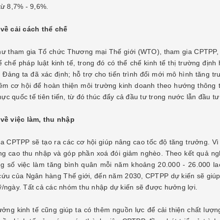
từ 8,7% - 9,6%.
 về cải cách thể chế
ư tham gia Tổ chức Thương mại Thế giới (WTO), tham gia CPTPP, mộ
ể chế pháp luật kinh tế, trong đó có thể chế kinh tế thị trường địn
Đảng ta đã xác định; hỗ trợ cho tiến trình đổi mới mô hình tăng trư
hêm cơ hội để hoàn thiện môi trường kinh doanh theo hướng thông 
ực quốc tế tiên tiến, từ đó thúc đẩy cả đầu tư trong nước lẫn đầu t
 về việc làm, thu nhập
a CPTPP sẽ tạo ra các cơ hội giúp nâng cao tốc độ tăng trưởng. Vì 
ng cao thu nhập và góp phần xoá đói giảm nghèo. Theo kết quả n
ng số việc làm tăng bình quân mỗi năm khoảng 20.000 - 26.000 lao
cứu của Ngân hàng Thế giới, đến năm 2030, CPTPP dự kiến sẽ giúp
ỹ/ngày. Tất cả các nhóm thu nhập dự kiến sẽ được hưởng lợi.
ưởng kinh tế cũng giúp ta có thêm nguồn lực để cải thiện chất lư