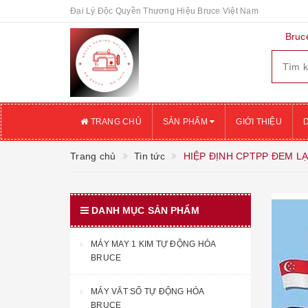
Đại Lý Độc Quyền Thương Hiệu Bruce Việt Nam
Bruce
TRANG CHỦ
SẢN PHẨM
GIỚI THIỆU
Trang chủ
Tin tức
HIỆP ĐỊNH CPTPP ĐEM LẠ
DANH MỤC SẢN PHẨM
MÁY MAY 1 KIM TỰ ĐỘNG HÓA
BRUCE
MÁY VẮT SỔ TỰ ĐỘNG HÓA
BRUCE