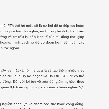
t FTA thế hệ mới, sẽ là cơ hội để ta tiếp tục hoàn
h hướng xã hội chủ nghĩa, một trong ba đột phá chiến
ởng và cơ cấu lại nền kinh tế của ta, đồng thời giúp
thoáng, minh bạch và dễ dự đoán hơn, tiệm cận các
ư nước ngoài.
vậy, về mặt xã hội, hệ quả là sẽ tạo thêm nhiều việc
ghiên cứu của Bộ Kế hoạch và Đầu tư, CPTPP có thể
 động. Đối với lợi ích về xóa đói giảm nghèo, theo
 giảm 0,6 triệu người nghèo ở mức chuẩn nghèo 5,5
ợng nguồn nhân lực và chăm sóc sức khỏe cộng đồng.