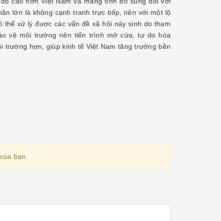
 độ cao hơn Việt Nam và mang tính bổ sung đối với
n lớn là không cạnh tranh trực tiếp, nên với một lộ
có thể xử lý được các vấn đề xã hội nảy sinh do tham
o vệ môi trường nên tiến trình mở cửa, tự do hóa
ôi trường hơn, giúp kinh tế Việt Nam tăng trưởng bền
 của bạn.